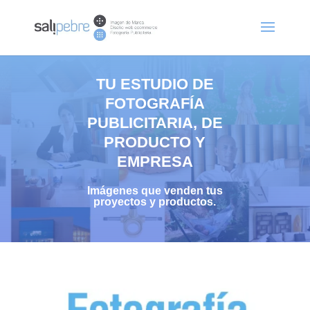
TU ESTUDIO DE
FOTOGRAFÍA
PUBLICITARIA, DE
PRODUCTO Y
EMPRESA
Imágenes que venden
tus
proyectos y productos.